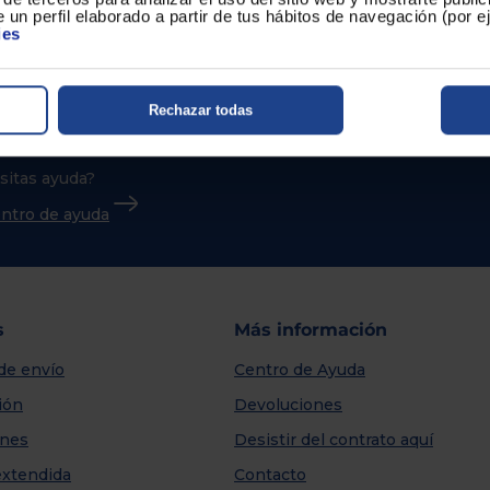
 un perfil elaborado a partir de tus hábitos de navegación (por 
ies
Rechazar todas
sitas ayuda?
centro de ayuda
s
Más información
de envío
Centro de Ayuda
ión
Devoluciones
nes
Desistir del contrato aquí
extendida
Contacto