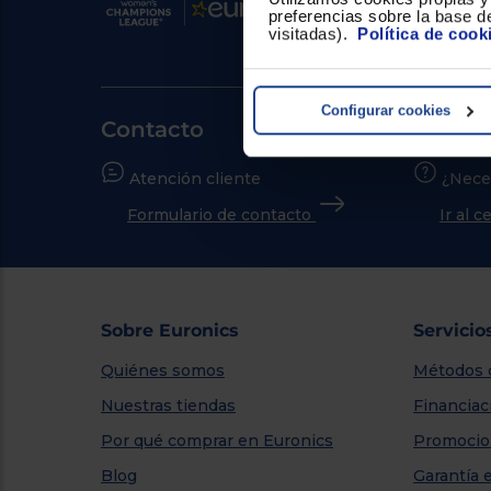
preferencias sobre la base de
visitadas).
Política de cook
Configurar cookies
Contacto
Atención cliente
¿Nece
Formulario de contacto
Ir al 
Sobre Euronics
Servicio
Quiénes somos
Métodos 
Nuestras tiendas
Financiac
Por qué comprar en Euronics
Promocio
Blog
Garantía 