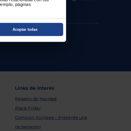
ejemplo, páginas
Aceptar todas
Links de interés
Regalos de Navidad
Black Friday
Comisión Europea – Presente una
reclamación