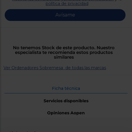
Priorizamos
política de privacidad
la entrega
con
Avísame
nuestros
propios
instaladores
Te
mostramos
tu tienda
más
No tenemos Stock de este producto. Nuestro
cercana
especialista te recomienda estos productos
Ahorramos
similares
en
combustible
y
cuidamos
Ver Ordenadores Sobremesa de todas las marcas
el planeta
VALIDAR
Ficha técnica
Servicios disponibles
O
también
Opiniones Aopen
puedes:
Iniciar
Registrarse
sesión