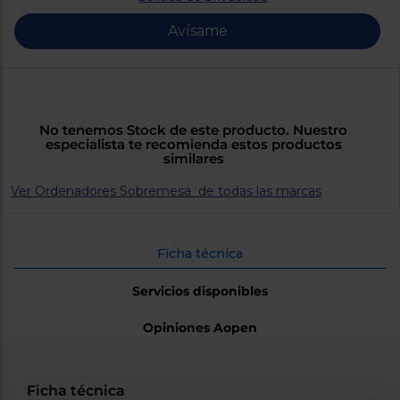
Priorizamos
la entrega
Avísame
con
nuestros
propios
instaladores
Te
mostramos
tu tienda
No tenemos Stock de este producto. Nuestro
más
especialista te recomienda estos productos
cercana
similares
Ahorramos
en
combustible
Ver Ordenadores Sobremesa de todas las marcas
y
cuidamos
el planeta
Ficha técnica
VALIDAR
Servicios disponibles
O
Opiniones Aopen
también
puedes:
Iniciar
Registrarse
Ficha técnica
sesión