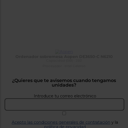
tá
ti
p
y
us
lo
con
g
mejor
d
plazo
to
de
y
ar
entrega
Ordenador sobremesa Aopen DE3650-C N6210
¿Por
Capacidad (GB) : 192
qué
Procesador : Intel Celeron
te
pedimos
tu
¿Quieres que te avisemos cuando tengamos
código
unidades?
postal?
Introduce tu correo electrónico
Productos
con
entrega
en
24
horas
y/o
los más
Acepto las condiciones generales de contratación
y la
cercanos
política de privacidad