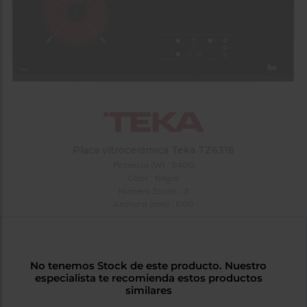
tá
ti
p
y
us
lo
con
g
mejor
d
plazo
to
de
y
ar
entrega
¿Por
Placa vitrocerámica Teka TZ6316
qué
Potencia (W) : 5400
te
Color : Negro
pedimos
Número Zonas : 3
tu
Anchura (mm) : 600
código
postal?
Productos
con
No tenemos Stock de este producto. Nuestro
entrega
especialista te recomienda estos productos
en
24
similares
horas
y/o
los más