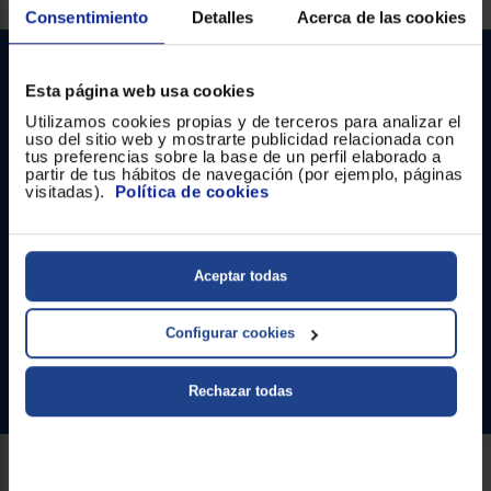
Registrarse
sesión
Consentimiento
Detalles
Acerca de las cookies
Esta página web usa cookies
Utilizamos cookies propias y de terceros para analizar el
uso del sitio web y mostrarte publicidad relacionada con
tus preferencias sobre la base de un perfil elaborado a
partir de tus hábitos de navegación (por ejemplo, páginas
visitadas).
Política de cookies
Contacto
Atención cliente
Aceptar todas
Formulario de contacto
Configurar cookies
¿Necesitas ayuda?
Ir al centro de ayuda
Rechazar todas
Sobre Euronics