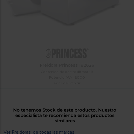
tá
ti
p
y
us
lo
con
g
mejor
d
plazo
to
de
y
ar
entrega
¿Por
Freidora Princess 182626
qué
Contenido de aceite (litros) : 3
te
Potencia (W) : 2000
pedimos
Fácil de limpiar
tu
código
postal?
Productos
No tenemos Stock de este producto. Nuestro
con
especialista te recomienda estos productos
entrega
similares
en
24
horas
y/o
Ver Freidoras de todas las marcas
los más