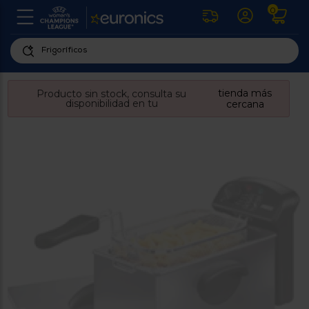
0
U
la
fe
Personaliza
ha
ar
tu
tienda más
Producto sin stock, consulta su
y
disponibilidad en tu
experiencia
cercana
ab
p
de
se
compra
lo
re
Introduce
di
Pu
tu
in
código
p
postal
ir
al
para
re
conocer
d
los
b
se
productos
L
más
us
cercanos
d
di
a