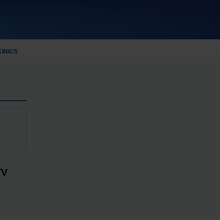
KINICS
TV