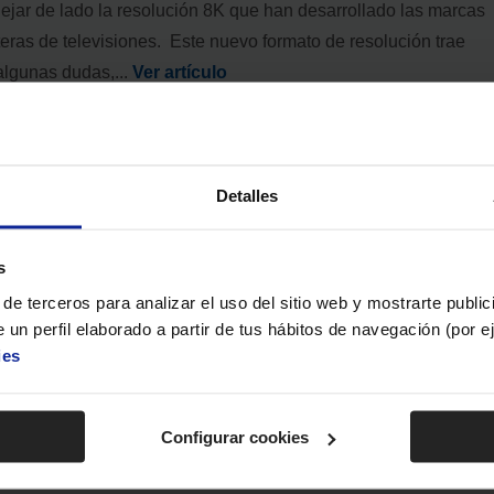
ejar de lado la resolución 8K que han desarrollado las marcas
eras de televisiones. Este nuevo formato de resolución trae
algunas dudas,...
Ver artículo
vitrocerámica mixta con gas, cocina como
Detalles
s
el especialista
Curiosidades
Novedades del Especialista
s
de terceros para analizar el uso del sitio web y mostrarte publi
s qué tipo de placa comprar, una placa vitrocerámica, de gas o
 un perfil elaborado a partir de tus hábitos de navegación (por 
n? Cada tipo de placa cuenta con sus ventajas y sus desventaja
ies
no terminas por decidirte siempre quedará la opción de comprar
mica mixta. Quédate hasta el final de este post de Euronics par
...
Ver artículo
Configurar cookies