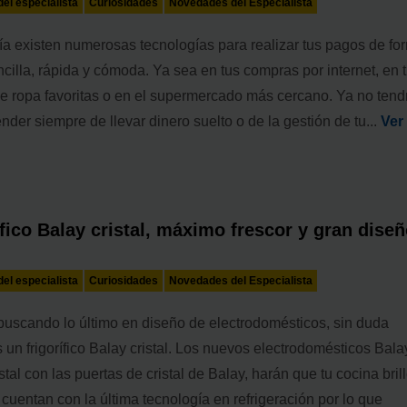
el especialista
Curiosidades
Novedades del Especialista
ía existen numerosas tecnologías para realizar tus pagos de fo
cilla, rápida y cómoda. Ya sea en tus compras por internet, en 
de ropa favoritas o en el supermercado más cercano. Ya no tend
der siempre de llevar dinero suelto o de la gestión de tu...
Ver
ífico Balay cristal, máximo frescor y gran dise
el especialista
Curiosidades
Novedades del Especialista
 buscando lo último en diseño de electrodomésticos, sin duda
 un frigorífico Balay cristal. Los nuevos electrodomésticos Bala
stal con las puertas de cristal de Balay, harán que tu cocina brill
uentan con la última tecnología en refrigeración por lo que