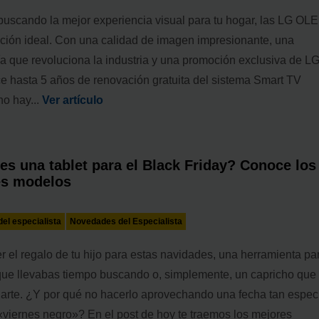
 buscando la mejor experiencia visual para tu hogar, las LG OL
pción ideal. Con una calidad de imagen impresionante, una
ía que revoluciona la industria y una promoción exclusiva de L
ce hasta 5 años de renovación gratuita del sistema Smart TV
o hay...
Ver artículo
es una tablet para el Black Friday? Conoce los
es modelos
el especialista
Novedades del Especialista
 el regalo de tu hijo para estas navidades, una herramienta pa
 que llevabas tiempo buscando o, simplemente, un capricho que
darte. ¿Y por qué no hacerlo aprovechando una fecha tan espec
«viernes negro»? En el post de hoy te traemos los mejores