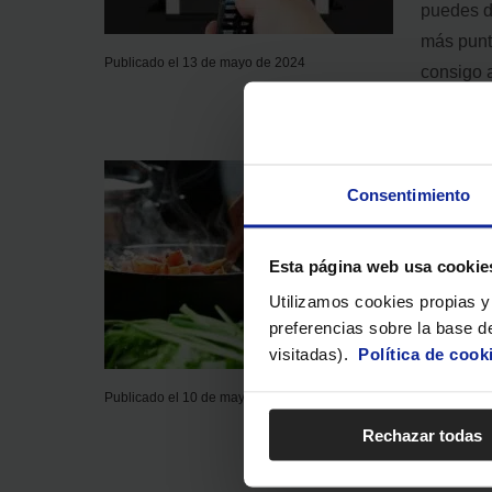
puedes d
más punt
Publicado el 13 de mayo de 2024
consigo 
Placa 
Consentimiento
quiera
Consejos d
Esta página web usa cookie
Utilizamos cookies propias y 
¿No sabe
preferencias sobre la base de
inducció
visitadas).
Política de cook
Pero si 
Publicado el 10 de mayo de 2024
vitrocerá
conocerlo
Rechazar todas