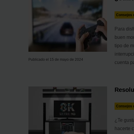
Consejos d
Para disf
buen moni
tipo de m
interrup
Publicado el 15 de mayo de 2024
cuenta pa
Resolu
Consejos d
¿Te gust
hacerte 