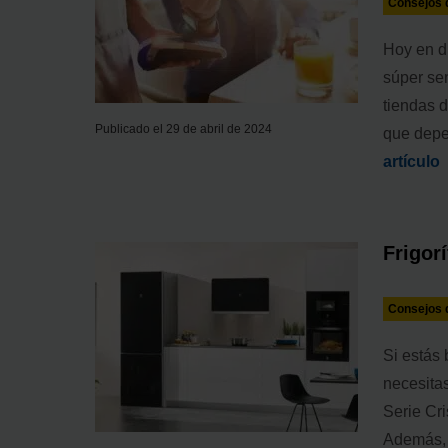
Consejos d
Hoy en d
súper sen
tiendas 
Publicado el 29 de abril de 2024
que depen
artículo
Frigor
Consejos d
Si estás
necesitas
Serie Cri
Además, c