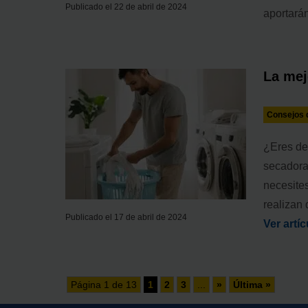
Publicado el 22 de abril de 2024
aportarán
La mej
Consejos d
¿Eres de 
secadora
necesite
realizan 
Publicado el 17 de abril de 2024
Ver artíc
Página 1 de 13
1
2
3
...
»
Última »