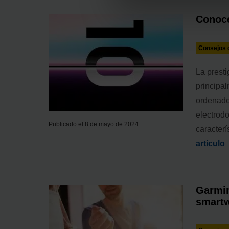
Conoce
Consejos d
La prest
principal
ordenado
electrod
Publicado el 8 de mayo de 2024
caracterí
artículo
Garmin
smart