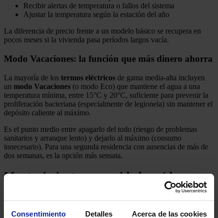
Recibir alertas de temperatura o fallos del sistema
Ajustar la temperatura según la estación del año
La diferencia de precio frente a un modelo básico se recupera en
pocos meses si la vivienda pasa períodos largos vacía.
Modo Vacaciones: la función que más dinero ahorra
La mayoría de los
termos eléctricos
de gama media-alta incluyen
un
modo Vacaciones
(o modo Eco) que mantiene el agua a una
temperatura mínima, entre 15°C y 20°C, suficiente para prevenir la
proliferación bacteriana (especialmente de legionela) sin mantener el
depósito caliente al máximo.
Es el punto medio entre apagarlo del todo (riesgo de problemas
sanitarios y arranque lento) y dejarlo al máximo (consumo
innecesario). Para una segunda residencia con ausencias de más de
dos semanas, es la opción más sensata.
Mantenimiento y seguridad: qué hacer
antes de cerrar la casa
El mantenimiento de un
termo eléctrico
en una segunda residencia
Consentimiento
Detalles
Acerca de las cookies