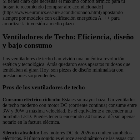
Si tienes claro que necesitas el máximo confort térmico para tu
hogar, te recomiendo [comprar aire acondicionado]
(https://www.euronics.es/aire-acondicionado.html) apostando
siempre por modelos con calificación energética A+++ para
amortizar la inversión a medio plazo.
Ventiladores de Techo: Eficiencia, diseño
y bajo consumo
Los ventiladores de techo han vivido una auténtica revolución
estética y tecnológica. Atrás quedaron esos aparatos ruidosos que
temblaban al girar. Hoy, son piezas de diseño minimalista con
prestaciones sorprendentes.
Pros de los ventiladores de techo
Consumo eléctrico ridículo:
Esta es su mayor baza. Un ventilador
de techo moderno con motor DC (corriente continua) consume entre
3W y 30W a máxima velocidad. Es el equivalente a encender una
bombilla LED. Puedes tenerlo encendido 24 horas al día sin apenas
notarlo en la factura eléctrica.
Silencio absoluto:
Los motores DC de 2026 no emiten zumbidos
eléctricos. El único sonido es el roce aerodinámico de las aspas con