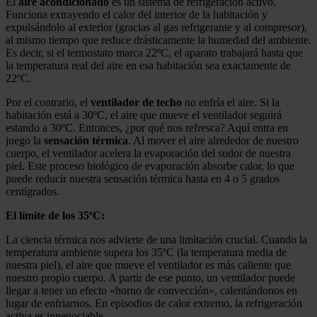
El
aire acondicionado
es un sistema de refrigeración activo.
Funciona extrayendo el calor del interior de la habitación y
expulsándolo al exterior (gracias al gas refrigerante y al compresor),
al mismo tiempo que reduce drásticamente la humedad del ambiente.
Es decir, si el termostato marca 22ºC, el aparato trabajará hasta que
la temperatura real del aire en esa habitación sea exactamente de
22ºC.
Por el contrario, el
ventilador de techo
no enfría el aire. Si la
habitación está a 30ºC, el aire que mueve el ventilador seguirá
estando a 30ºC. Entonces, ¿por qué nos refresca? Aquí entra en
juego la
sensación térmica
. Al mover el aire alrededor de nuestro
cuerpo, el ventilador acelera la evaporación del sudor de nuestra
piel. Este proceso biológico de evaporación absorbe calor, lo que
puede reducir nuestra sensación térmica hasta en 4 o 5 grados
centígrados.
El límite de los 35ºC:
La ciencia térmica nos advierte de una limitación crucial. Cuando la
temperatura ambiente supera los 35ºC (la temperatura media de
nuestra piel), el aire que mueve el ventilador es más caliente que
nuestro propio cuerpo. A partir de ese punto, un ventilador puede
llegar a tener un efecto «horno de convección», calentándonos en
lugar de enfriarnos. En episodios de calor extremo, la refrigeración
activa es innegociable.