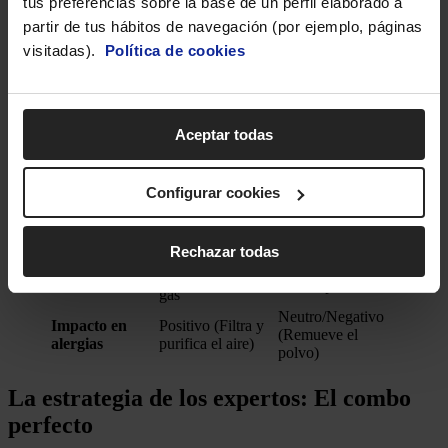
tus preferencias sobre la base de un perfil elaborado a
Consumo
500W – 1000W
5W – 30W por
eléctrico medio
por hora
hora
partir de tus hábitos de navegación (por ejemplo, páginas
Impacto en
visitadas).
Política de cookies
Alto (Requiere
Muy bajo (Casi
factura
uso responsable)
imperceptible)
mensual
Control de
Sí
No
humedad
(Deshumidifica)
Aceptar todas
Prácticamente
Ruido (Nivel
19dB – 22dB
inaudible (Motor
sonoro)
(Unidad interior)
DC)
Configurar cookies
Precio de
Elevado
Económico
compra +
(Requiere
(Instalación
Instalación
obra/técnico)
básica)
Rechazar todas
Limpieza de
Limpieza de aspas
Mantenimiento
filtros, revisión de
con un paño
gas
Neutro/Negativo
Impacto en
Positivo (Filtra y
(Remueve el
alergias
purifica el aire)
polvo)
La estrategia de los expertos: El combo
perfecto