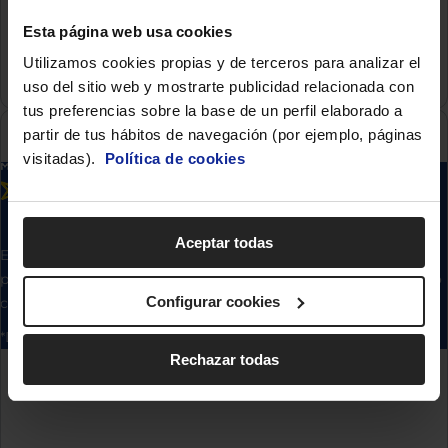
Esta página web usa cookies
Utilizamos cookies propias y de terceros para analizar el
uso del sitio web y mostrarte publicidad relacionada con
tus preferencias sobre la base de un perfil elaborado a
partir de tus hábitos de navegación (por ejemplo, páginas
visitadas).
Política de cookies
Aceptar todas
Euronics.es - Copyright 2025 Prohibida la reproducción total o
Euronics Segovia
parcial del contenido aparecido en este sitio web, sin el expreso
Calle José Zorrilla, 91
Configurar cookies
consentimiento del propietario.
40002 Segovia (Segovia)
*Datos agregados del grupo Sinersis.
Cerrado
Rechazar todas
Ver tienda