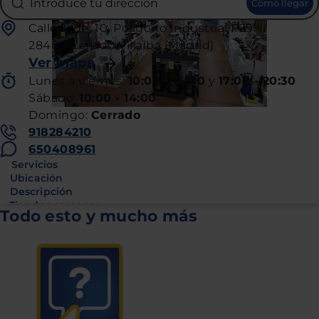
Introduce tu dirección
Cómo llegar
Calle Jade, 10. Poligono Industrial P29
28400 Collado Villalba (Madrid)
Ver mapa
Lunes
a
viernes
:
10:00 - 14:00
y
17:00 - 20:30
Sábado
:
10:00 - 14:00
Domingo
:
Cerrado
918284210
650408961
Servicios
Ubicación
Descripción
Tiendas cercanas
Todo esto y mucho más