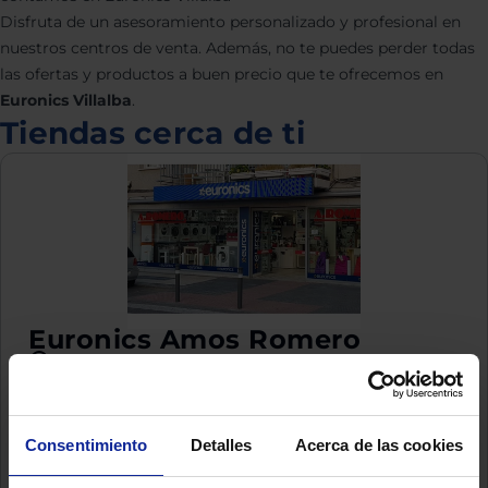
Disfruta de un asesoramiento personalizado y profesional en
nuestros centros de venta. Además, no te puedes perder todas
las ofertas y productos a buen precio que te ofrecemos en
Euronics Villalba
.
Tiendas cerca de ti
Euronics Amos Romero
Plaza Cristóbal Colón, 3
28220 Majadahonda (Madrid)
Cerrado
Ver tienda
Consentimiento
Detalles
Acerca de las cookies