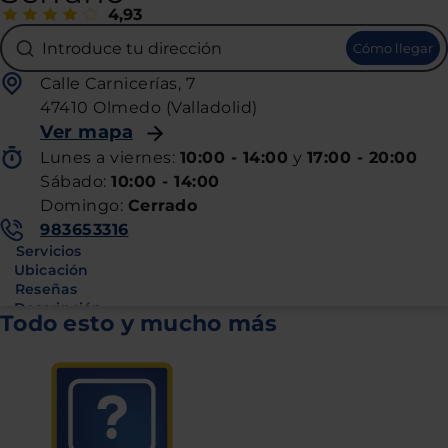
4,93
Introduce tu dirección
Cómo llegar
Calle Carnicerías, 7
47410 Olmedo (Valladolid)
Ver mapa
Lunes
a
viernes
:
10:00 - 14:00
y
17:00 - 20:00
Sábado
:
10:00 - 14:00
Domingo
:
Cerrado
983653316
Servicios
Ubicación
Reseñas
Descripción
Todo esto y mucho más
Tiendas cercanas