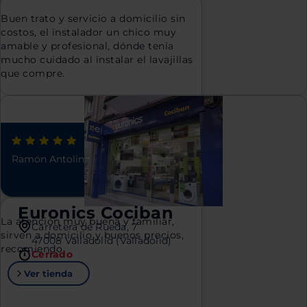
Buen trato y servicio a domicilio sin
costos, el instalador un chico muy
amable y profesional, dónde tenía
mucho cuidado al instalar el lavajillas
que compre.
Ramón Antolin
.
hace 4 años
Euronics Cociban
La atención muy buena y familiar,
Carretera de Rueda, 7
sirven a domicilio y buenos precios,
47008 Valladolid (Valladolid)
recomiendo
Cerrado
Ver tienda