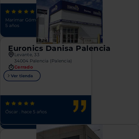
Marimar Gómez Álvarez
.
hace
5 años
Euronics Danisa Palencia
Levante, 33
34004 Palencia (Palencia)
Cerrado
Ver tienda
Óscar
.
hace 5 años