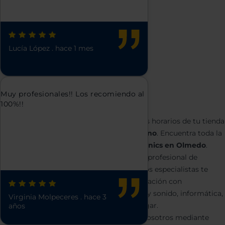
Lucía López
.
hace 1 mes
Muy profesionales!! Los recomiendo al
100%!!
Electrohogar Serrano
Conoce tanto la dirección, el teléfono o los horarios de tu tienda
de electrodomésticos
Electrohogar Serrano
. Encuentra toda la
información relevante de esta tienda
Euronics en Olmedo
.
Acércate y recibe el mejor asesoramiento profesional de
cualquiera de nuestros productos. Nuestros especialistas te
ayudarán a resolver todas tus dudas en relación con
electrodomésticos, productos de imagen y sonido, informática,
Virginia Molpeceres
.
hace 3
de climatización o para la limpieza del hogar.
años
Otra opción es ponerte en contacto con nosotros mediante