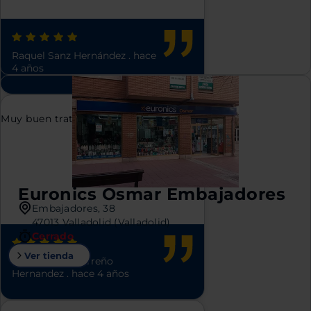
Raquel Sanz Hernández
.
hace
4 años
Muy buen trato y buenos profesionales
Euronics Osmar Embajadores
Embajadores, 38
47013 Valladolid (Valladolid)
Cerrado
Ver tienda
Jose Manuel Carreño
Hernandez
.
hace 4 años