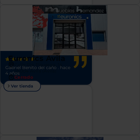
Euronics Avila
Calle Rio Pisuerga, 14
Gabriel Benito del caño
.
hace
05004 Ávila (Ávila)
4 años
Cerrado
Ver tienda