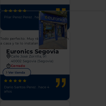
Pilar Perez Perez
.
hace 4 años
Todo perfecto. Muy rápido , te lo llevan
a casa y te lo instalan
Euronics Segovia
Calle José Zorrilla, 91
40002 Segovia (Segovia)
Cerrado
Ver tienda
Dario Santos Perez
.
hace 4
años