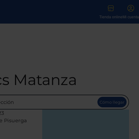
Tienda online
Mi cuenta
cs Matanza
ección
Cómo llegar
23
e Pisuerga