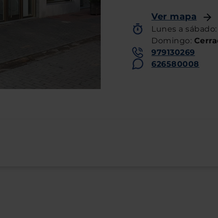
Ver mapa
Lunes
a
sábado
Domingo
:
Cerr
979130269
626580008