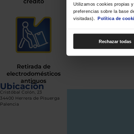
crédito
Utilizamos cookies propias y 
preferencias sobre la base de
visitadas).
Política de cook
Rechazar todas
Retirada de
electrodomésticos
antiguos
Ubicación
Cristóbal Colón, 23
34400 Herrera de Pisuerga
Palencia