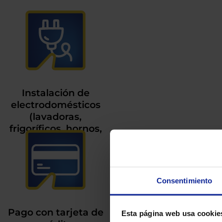
Instalación de
electrodomésticos
(lavadoras,
frigoríficos, hornos,
etc.)
Consentimiento
Pago con tarjeta de
Esta página web usa cookie