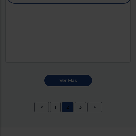
<
1
2
3
>