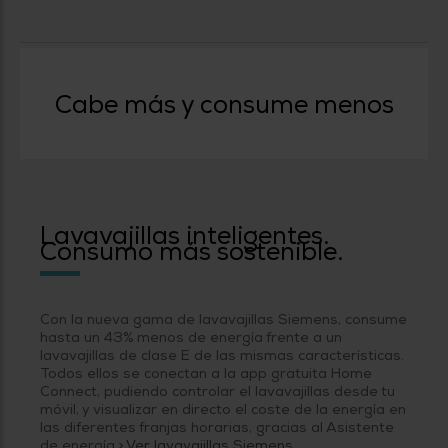
Priorizamos
la entrega
con
nuestros
propios
instaladores
Te
Cabe más y consume menos
mostramos
tu tienda
más
cercana
Ahorramos
en
combustible
y
cuidamos
Lavavajillas inteligentes.
el planeta
Consumo más sostenible.
VALIDAR
Con la nueva gama de lavavajillas Siemens, consume
hasta un 43% menos de energía frente a un
O
lavavajillas de clase E de las mismas características.
también
Todos ellos se conectan a la app gratuita Home
puedes:
Connect, pudiendo controlar el lavavajillas desde tu
móvil, y visualizar en directo el coste de la energía en
Iniciar
las diferentes franjas horarias, gracias al Asistente
Registrarse
sesión
de energía.
> Ver lavavajillas Siemens