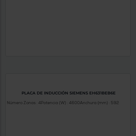
PLACA DE INDUCCIÓN SIEMENS EH631BEB6E
Número Zonas : 4
Potencia (W) : 4600
Anchura (mm) : 592