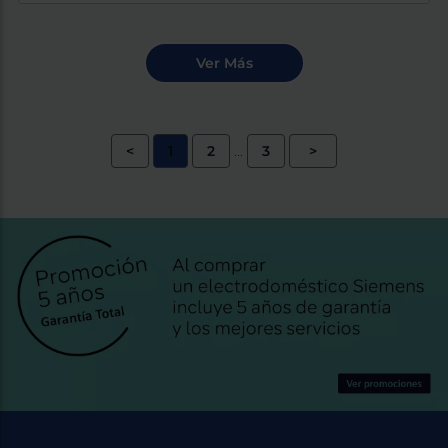
<
1
2
3
>
...