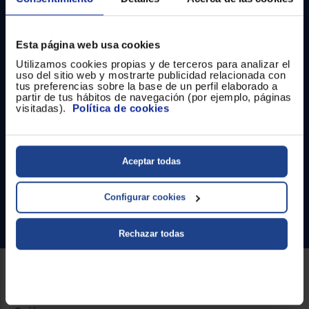
Registrarse
sesión
Esta página web usa cookies
Utilizamos cookies propias y de terceros para analizar el
uso del sitio web y mostrarte publicidad relacionada con
tus preferencias sobre la base de un perfil elaborado a
partir de tus hábitos de navegación (por ejemplo, páginas
Contacto
visitadas).
Política de cookies
Atención cliente
Aceptar todas
Formulario de contacto
¿Necesitas ayuda?
Configurar cookies
Ir al centro de ayuda
Rechazar todas
Sobre Euronics