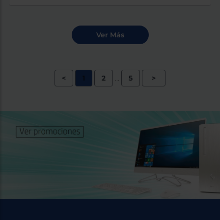
<
1
2
5
>
...