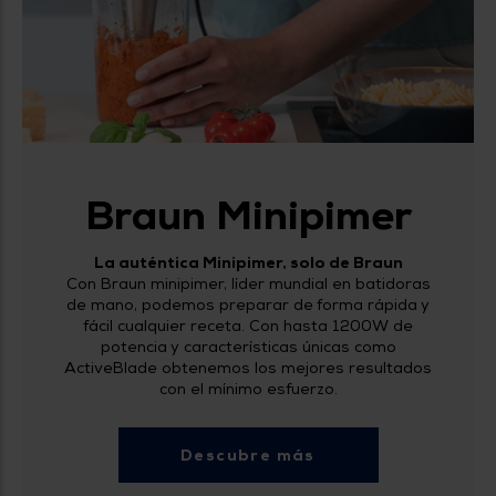
Priorizamos
la entrega
con
nuestros
propios
instaladores
Te
mostramos
tu tienda
más
cercana
Ahorramos
Braun Minipimer
en
combustible
y
cuidamos
La auténtica Minipimer, solo de Braun
el planeta
Con Braun minipimer, líder mundial en batidoras
de mano, podemos preparar de forma rápida y
VALIDAR
fácil cualquier receta. Con hasta 1200W de
potencia y características únicas como
ActiveBlade obtenemos los mejores resultados
O
con el mínimo esfuerzo.
también
puedes:
Descubre más
Iniciar
Registrarse
sesión