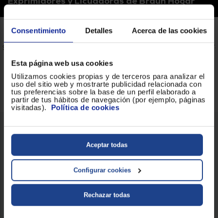
Exprimidores y Licuadoras de Braun Hogar
Braun Hogar
Consentimiento
Detalles
Acerca de las cookies
Braun es una marca con variedad de productos y comercializa
gran diversidad de pequeños electrodomésticos para tu hogar.
Podemos encontrar desde planchas de vapor, batidoras,
tostadoras, exprimidores a licuadoras.
Esta página web usa cookies
Utilizamos cookies propias y de terceros para analizar el
uso del sitio web y mostrarte publicidad relacionada con
tus preferencias sobre la base de un perfil elaborado a
partir de tus hábitos de navegación (por ejemplo, páginas
visitadas).
Política de cookies
Aceptar todas
PLANCHA BRAUN FREESTYLE 7 FI7276BK NEGRO
Configurar cookies
Color : Negro / Cobre
Rechazar todas
ENVÍO GRATIS