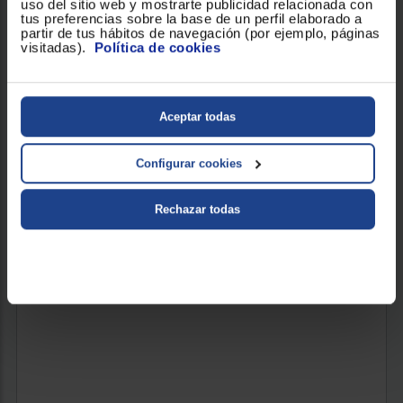
uso del sitio web y mostrarte publicidad relacionada con
tus preferencias sobre la base de un perfil elaborado a
BARBERO BABYLISS MT725E
partir de tus hábitos de navegación (por ejemplo, páginas
visitadas).
Política de cookies
Color : Negro
Autonomía : 60 min
Aceptar todas
28,90 €
Configurar cookies
Rechazar todas
VER PRODUCTO