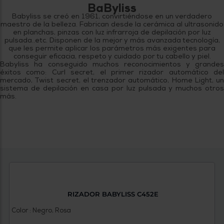
Priorizamos
BaByliss
la entrega
Babyliss se creó en 1961, convirtiéndose en un verdadero
con
maestro de la belleza. Fabrican desde la cerámica al ultrasonido
nuestros
en planchas, pinzas con luz infrarroja de depilación por luz
propios
pulsada..etc. Disponen de la mejor y más avanzada tecnología,
instaladores
que les permite aplicar los parámetros más exigentes para
Te
conseguir eficacia, respeto y cuidado por tu cabello y piel.
mostramos
Babyliss ha conseguido muchos reconocimientos y grandes
tu tienda
éxitos como: Curl secret, el primer rizador automático del
más
mercado, Twist secret, el trenzador automático, Home Light, un
cercana
sistema de depilación en casa por luz pulsada y muchos otros
Ahorramos
más.
en
combustible
y
cuidamos
el planeta
VALIDAR
O
también
puedes:
RIZADOR BABYLISS C452E
Color : Negro, Rosa
Iniciar
Registrarse
sesión